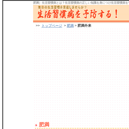
肥満）生活習慣病
とは？生活習慣病の正しい知識を身につけ
生活習慣病を
>>
トップページ
>
肥満
>
肥満外来
肥満