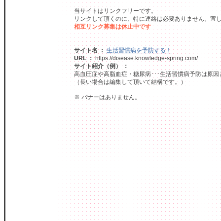
当サイトはリンクフリーです。
リンクして頂くのに、特に連絡は必要ありません。宜
相互リンク募集は休止中です
サイト名 ：
生活習慣病を予防する！
URL ：
https://disease.knowledge-spring.com/
サイト紹介（例） ：
高血圧症や高脂血症・糖尿病･･･生活習慣病予防は原
（長い場合は編集して頂いて結構です。）
※ バナーはありません。