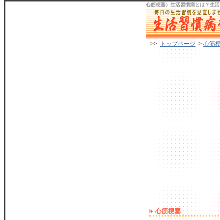
心筋梗塞）生活習慣病
とは？生活
>>
トップページ
>
心筋
心筋梗塞