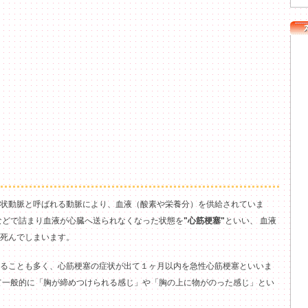
状動脈と呼ばれる動脈により、血液（酸素や栄養分）を供給されていま
などで詰まり血液が心臓へ送られなくなった状態を
"心筋梗塞"
といい、 血液
死んでしまいます。
ることも多く、心筋梗塞の症状が出て１ヶ月以内を急性心筋梗塞といいま
て一般的に「胸が締めつけられる感じ」や「胸の上に物がのった感じ」とい