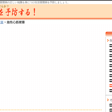
習慣病の正しい知識を身につけ
生活習慣病を予防
しましょう。
梗塞
>
急性心筋梗塞
生
そ