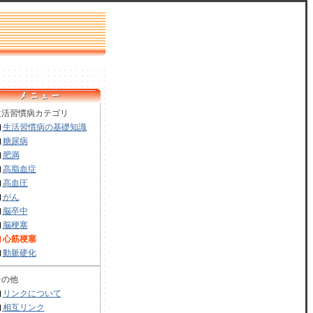
活習慣病カテゴリ
生活習慣病の基礎知識
糖尿病
肥満
高脂血症
高血圧
がん
脳卒中
脳梗塞
心筋梗塞
動脈硬化
の他
リンクについて
相互リンク