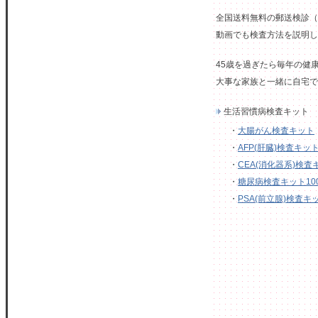
全国送料無料の郵送検診（
動画でも検査方法を説明し
45歳を過ぎたら毎年の健
大事な家族と一緒に自宅で
生活習慣病検査キット
・
大腸がん検査キット
・
AFP(肝臓)検査キッ
・
CEA(消化器系)検査
・
糖尿病検査キット100回分 (
・
PSA(前立腺)検査キ