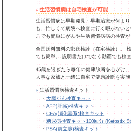
生活習慣病は自宅検査が可能
生活習慣病は早期発見・早期治療が何より
も、忙しくて病院へ検査に行く暇がないと
こでも簡単にがんや生活習慣病病の検査が
全国送料無料の郵送検診（在宅検診）。 
ても簡単。 説明書だけでなく動画でも検
45歳を過ぎたら毎年の健康診断を心がけ、
大事な家族と一緒に自宅で健康診断を実施
生活習慣病検査キット
・
大腸がん検査キット
・
AFP(肝臓)検査キット
・
CEA(消化器系)検査キット
・
糖尿病検査キット100回分 (Ketostix Str
・
PSA(前立腺)検査キット