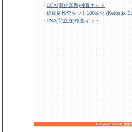
・
CEA(消化器系)検査キット
・
糖尿病検査キット100回分 (Ketostix Str
・
PSA(前立腺)検査キット
Copyright© 2006,
生活