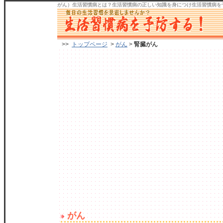
がん）生活習慣病
とは？生活習慣病の正しい知識を身につけ
生活習慣病を
>>
トップページ
>
がん
>
腎臓がん
がん