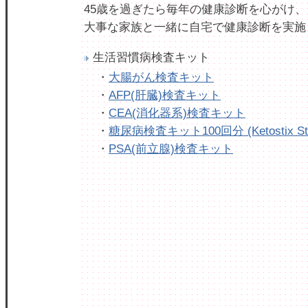
45歳を過ぎたら毎年の健康診断を心がけ、
大事な家族と一緒に自宅で健康診断を実施
生活習慣病検査キット
・
大腸がん検査キット
・
AFP(肝臓)検査キット
・
CEA(消化器系)検査キット
・
糖尿病検査キット100回分 (Ketostix Str
・
PSA(前立腺)検査キット