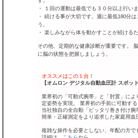
す。
・ １回の運動は最低でも３０分以上行い
・ 続ける事が大切です。週に最低180分
う。
・ 楽しみながら体を動かすことが続ける
その他、定期的な健康診断が重要です。 
に脳の状態を把握しましょう。
オススメはこの１台！
【オムロン デジタル自動血圧計 スポットアー
業界初の「可動式腕帯」と「肘置」によ
定姿勢を実現。 業界初の手前に可動す
当社独自の全自動「ピッタリ巻き付け腕
簡単・正確測定をより追求した家庭用血
複雑な操作を必要としない、年配の方で
詳細は、
こちら
から