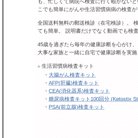
も、忙しくて病院へ検査に行く暇がないと
こでも簡単にがんや生活習慣病病の検査が
全国送料無料の郵送検診（在宅検診）。 
ても簡単。 説明書だけでなく動画でも検
45歳を過ぎたら毎年の健康診断を心がけ、
大事な家族と一緒に自宅で健康診断を実施
生活習慣病検査キット
・
大腸がん検査キット
・
AFP(肝臓)検査キット
・
CEA(消化器系)検査キット
・
糖尿病検査キット100回分 (Ketostix Str
・
PSA(前立腺)検査キット