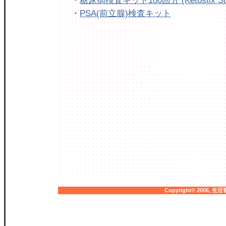
・
糖尿病検査キット100回分 (Ketostix Str
・
PSA(前立腺)検査キット
Copyright© 2006,
生活