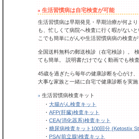
生活習慣病は自宅検査が可能
生活習慣病は早期発見・早期治療が何より
も、忙しくて病院へ検査に行く暇がないと
こでも簡単にがんや生活習慣病病の検査が
全国送料無料の郵送検診（在宅検診）。 
ても簡単。 説明書だけでなく動画でも検
45歳を過ぎたら毎年の健康診断を心がけ、
大事な家族と一緒に自宅で健康診断を実施
生活習慣病検査キット
・
大腸がん検査キット
・
AFP(肝臓)検査キット
・
CEA(消化器系)検査キット
・
糖尿病検査キット100回分 (Ketostix Str
・
PSA(前立腺)検査キット