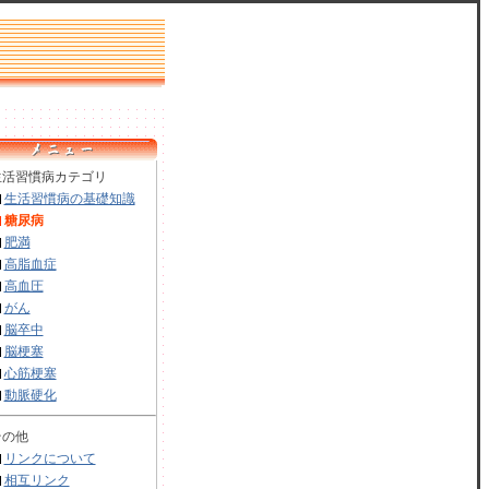
活習慣病カテゴリ
生活習慣病の基礎知識
糖尿病
肥満
高脂血症
高血圧
がん
脳卒中
脳梗塞
心筋梗塞
動脈硬化
の他
リンクについて
相互リンク