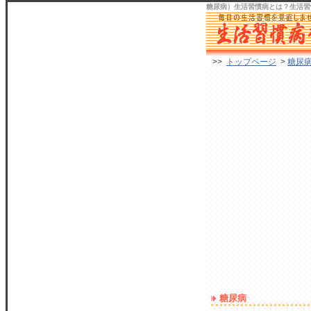
糖尿病）生活習慣病
とは？生活習
>>
トップページ
>
糖尿
糖尿病