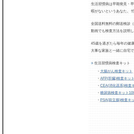
生活習慣病は早期発見・早
暇がないというあなた。 
全国送料無料の郵送検診（
動画でも検査方法を説明し
45歳を過ぎたら毎年の健
大事な家族と一緒に自宅で
生活習慣病検査キット
・
大腸がん検査キット
・
AFP(肝臓)検査キッ
・
CEA(消化器系)検査
・
糖尿病検査キット100回分 (
・
PSA(前立腺)検査キ