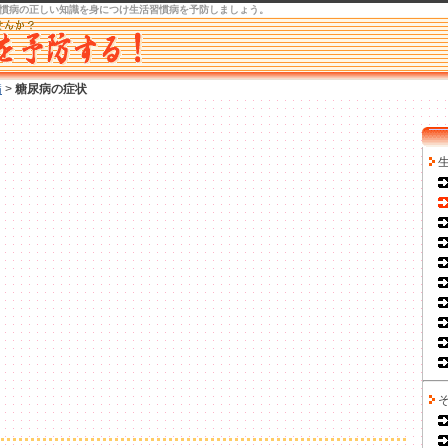
慣病の正しい知識を身につけ
生活習慣病を予防
しましょう。
病
>
糖尿病の症状
生
そ