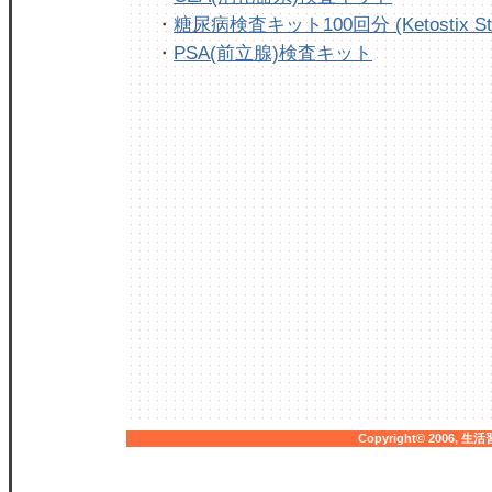
・
糖尿病検査キット100回分 (Ketostix Str
・
PSA(前立腺)検査キット
Copyright© 2006,
生活