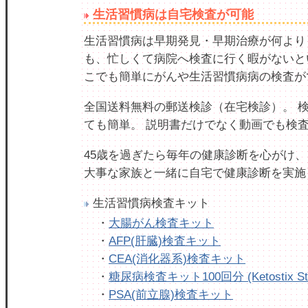
生活習慣病は自宅検査が可能
生活習慣病は早期発見・早期治療が何より
も、忙しくて病院へ検査に行く暇がないと
こでも簡単にがんや生活習慣病病の検査が
全国送料無料の郵送検診（在宅検診）。 
ても簡単。 説明書だけでなく動画でも検
45歳を過ぎたら毎年の健康診断を心がけ、
大事な家族と一緒に自宅で健康診断を実施
生活習慣病検査キット
・
大腸がん検査キット
・
AFP(肝臓)検査キット
・
CEA(消化器系)検査キット
・
糖尿病検査キット100回分 (Ketostix Str
・
PSA(前立腺)検査キット