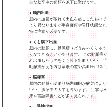
主な脳卒中の種類を以下に挙げます。
● 脳内出血
脳内の血管が破れて出血を起こしたもので
より異なりますが半身麻痺や昏睡状態など
特に注意が必要です。
● くも膜下出血
脳内の動脈に、動脈瘤（どうみゃくりゅう
りができることがあります。 この動脈瘤
れ出血したものをくも膜下出血といい、 
動脈瘤がある方は寒暖の差や高血圧に特に
● 脳梗塞
脳内の動脈が詰まり脳内細胞が酸欠により
いい、脳卒中の大半を占めます。 症状は
痺や言語障害などが多く見られます。
● 一過性虚血